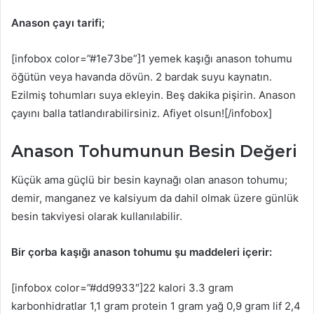
Anason çayı tarifi;
[infobox color=”#1e73be”]1 yemek kaşığı anason tohumu
öğütün veya havanda dövün. 2 bardak suyu kaynatın.
Ezilmiş tohumları suya ekleyin. Beş dakika pişirin. Anason
çayını balla tatlandırabilirsiniz. Afiyet olsun![/infobox]
Anason Tohumunun Besin Değeri
Küçük ama güçlü bir besin kaynağı olan anason tohumu;
demir, manganez ve kalsiyum da dahil olmak üzere günlük
besin takviyesi olarak kullanılabilir.
Bir çorba kaşığı anason tohumu şu maddeleri içerir:
[infobox color=”#dd9933″]22 kalori 3.3 gram
karbonhidratlar 1,1 gram protein 1 gram yağ 0,9 gram lif 2,4