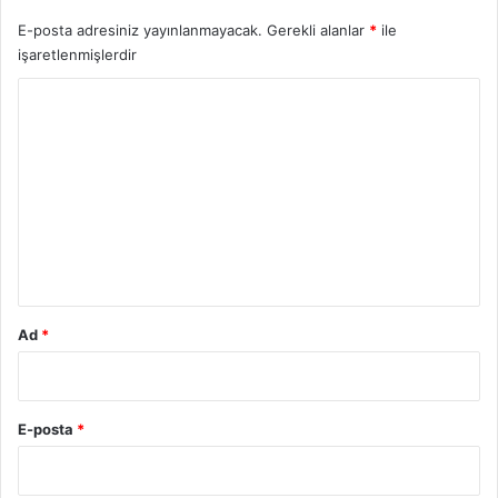
E-posta adresiniz yayınlanmayacak.
Gerekli alanlar
*
ile
işaretlenmişlerdir
Y
o
r
u
m
*
Ad
*
E-posta
*