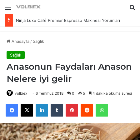
Menü
Ar
Ninja Luxe Café Premier Espresso Makinesi Yorumları
Anasayfa
/
Sağlık
Sağlık
Anasonun Faydaları Anason
Nelere iyi gelir
volbiex
6 Temmuz 2018
0
5
4 dakika okuma süresi
Facebook
X
LinkedIn
Tumblr
Pinterest
Reddit
WhatsApp