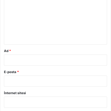
o
r
u
m
*
Ad
*
E-posta
*
İnternet sitesi