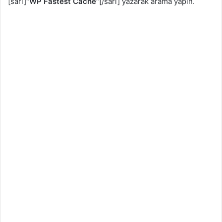
[sari]
‘’WP Fastest Cache’’
[/sari] yazarak arama yapın.