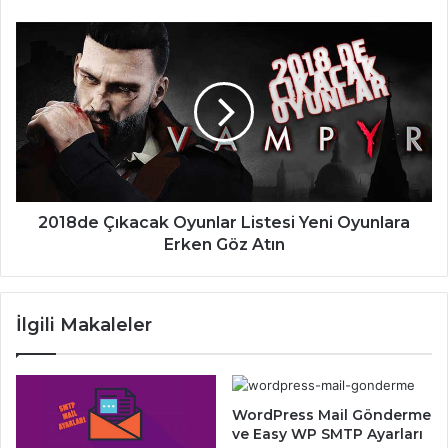
2018de
Çıkacak
Oyunlar
Listesi
Yeni
Oyunlara
Erken
Göz
Atın
2018de Çıkacak Oyunlar Listesi Yeni Oyunlara
Erken Göz Atın
İlgili Makaleler
WordPress Mail Gönderme
ve Easy WP SMTP Ayarları