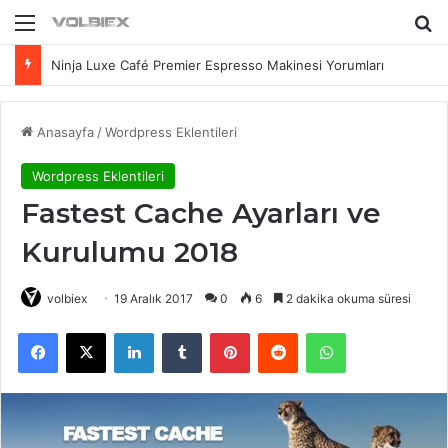
Menü
Ar
Ninja Luxe Café Premier Espresso Makinesi Yorumları
Anasayfa
/
Wordpress Eklentileri
Wordpress Eklentileri
Fastest Cache Ayarları ve
Kurulumu 2018
volbiex
19 Aralık 2017
0
6
2 dakika okuma süresi
Facebook
X
LinkedIn
Tumblr
Pinterest
Reddit
WhatsApp