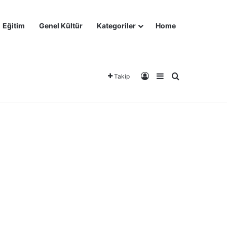
Eğitim
Genel Kültür
Kategoriler
Home
Kayıt Ol
Kenar Bölmesi
Arama yap ..
Takip
asyon
Eğitim
Genel Kültür
Kategoriler
Home