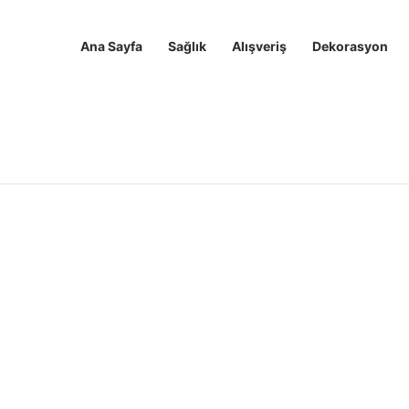
Ana Sayfa
Sağlık
Alışveriş
Dekorasyon
Ninja Luxe Café Premier Espresso Makinesi Yorumları
Ana Sayfa
Sağlık
Alışveriş
Dekor