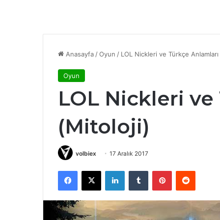
Anasayfa
/
Oyun
/
LOL Nickleri ve Türkçe Anlamları 
Oyun
LOL Nickleri ve
(Mitoloji)
volbiex
17 Aralık 2017
Facebook
X
LinkedIn
Tumblr
Pinterest
Reddit