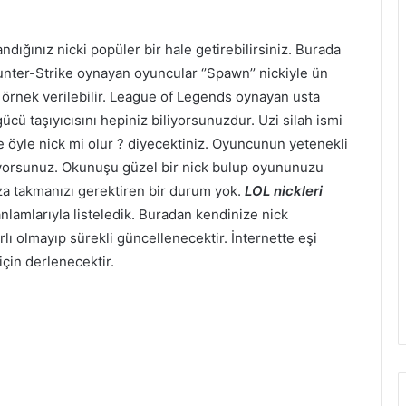
ndığınız nicki popüler bir hale getirebilirsiniz. Burada
ounter-Strike oynayan oyuncular ‘’Spawn’’ nickiyle ün
k örnek verilebilir. League of Legends oynayan usta
gücü taşıyıcısını hepiniz biliyorsunuzdur. Uzi silah ismi
de öyle nick mi olur ? diyecektiniz. Oyuncunun yetenekli
rüyorsunuz. Okunuşu güzel bir nick bulup oyununuzu
a takmanızı gerektiren bir durum yok.
LOL nickleri
anlamlarıyla listeledik. Buradan kendinize nick
rlı olmayıp sürekli güncellenecektir. İnternette eşi
için derlenecektir.