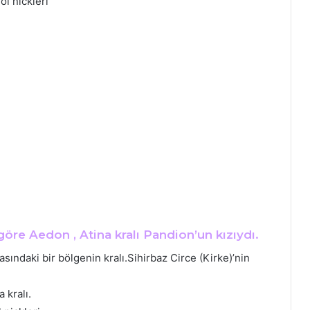
ol nickleri
göre Aedon , Atina kralı Pandion’un kızıydı.
asındaki bir bölgenin kralı.Sihirbaz Circe (Kirke)’nin
 kralı.