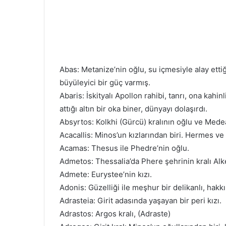
Abas: Metanize’nin oğlu, su içmesiyle alay etti
büyüleyici bir güç varmış.
Abaris: İskityalı Apollon rahibi, tanrı, ona kah
attığı altın bir oka biner, dünyayı dolaşırdı.
Absyrtos: Kolkhi (Gürcü) kralının oğlu ve Medea
Acacallis: Minos’un kızlarından biri. Hermes ve
Acamas: Thesus ile Phedre’nin oğlu.
Admetos: Thessalia’da Phere şehrinin kralı Alke
Admete: Eurystee’nin kızı.
Adonis: Güzelliği ile meşhur bir delikanlı, hakkı
Adrasteia: Girit adasında yaşayan bir peri kızı.
Adrastos: Argos kralı, (Adraste)