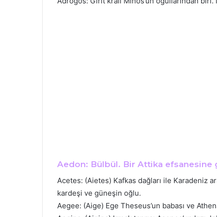
Adrogos: Girit kralı Minos’un oğullarından biri. l
Aedon: Bülbül. Bir Attika efsanesine 
Acetes: (Aietes) Kafkas dağları ile Karadeniz ar
kardeşi ve güneşin oğlu.
Aegee: (Aige) Ege Theseus’un babası ve Athena