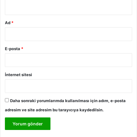
*
Ad
*
E-posta
*
İnternet sitesi
Daha sonraki yorumlarımda kullanılması için adım, e-posta
adresim ve site adresim bu tarayıcıya kaydedilsin.