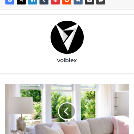
volbiex
Keten
koltuk
kumaşı
yorumları