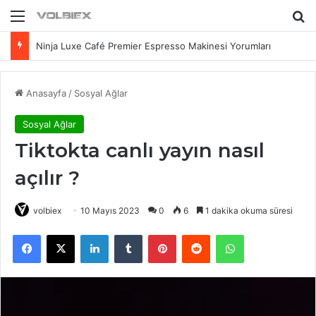
Menü
Ar
Ninja Luxe Café Premier Espresso Makinesi Yorumları
Anasayfa
/
Sosyal Ağlar
Sosyal Ağlar
Tiktokta canlı yayın nasıl
açılır ?
volbiex
10 Mayıs 2023
0
6
1 dakika okuma süresi
Facebook
X
LinkedIn
Tumblr
Pinterest
Reddit
WhatsApp