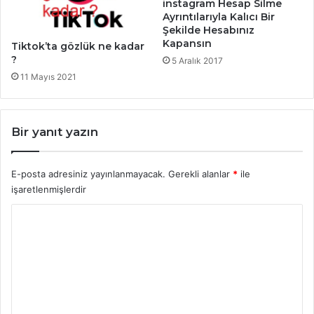
instagram Hesap Silme
Ayrıntılarıyla Kalıcı Bir
Şekilde Hesabınız
Kapansın
Tiktok’ta gözlük ne kadar
?
5 Aralık 2017
11 Mayıs 2021
Bir yanıt yazın
E-posta adresiniz yayınlanmayacak.
Gerekli alanlar
*
ile
işaretlenmişlerdir
Y
o
r
u
m