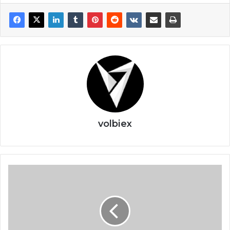
volbiex
Son
Dakika
Güncel
Haberler
ve
Gün