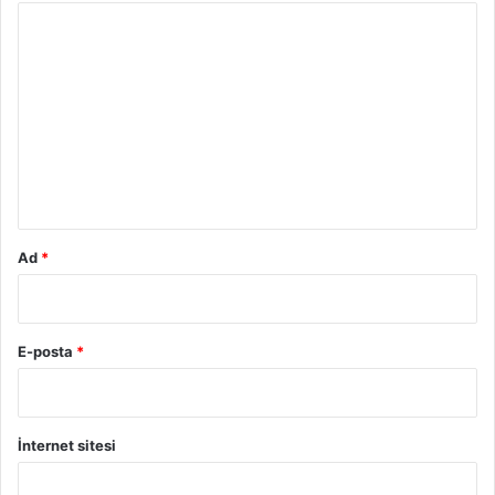
Y
o
r
u
m
*
Ad
*
E-posta
*
İnternet sitesi