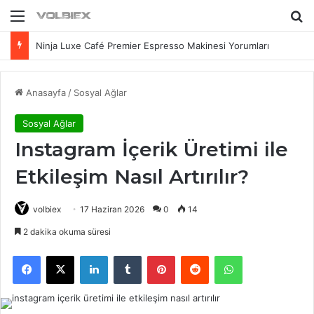
Menü
Ar
Ninja Luxe Café Premier Espresso Makinesi Yorumları
Anasayfa
/
Sosyal Ağlar
Sosyal Ağlar
Instagram İçerik Üretimi ile
Etkileşim Nasıl Artırılır?
volbiex
17 Haziran 2026
0
14
2 dakika okuma süresi
Facebook
X
LinkedIn
Tumblr
Pinterest
Reddit
WhatsApp