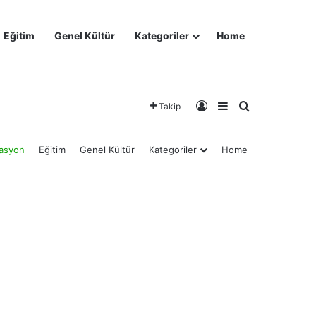
Eğitim
Genel Kültür
Kategoriler
Home
Kayıt Ol
Kenar Bölmesi
Arama yap ..
Takip
asyon
Eğitim
Genel Kültür
Kategoriler
Home