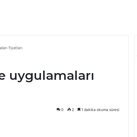
rı fiyatları
e uygulamaları
0
2
1 dakika okuma süresi