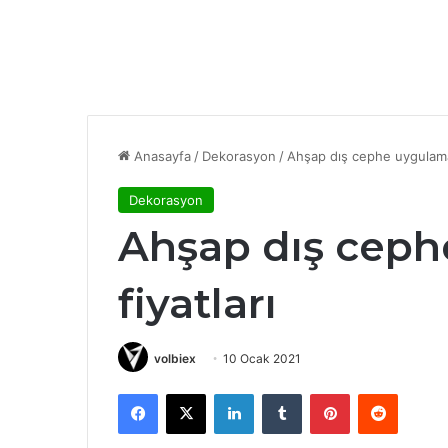
Anasayfa
/
Dekorasyon
/
Ahşap dış cephe uygulamala
Dekorasyon
Ahşap dış ceph
fiyatları
volbiex
10 Ocak 2021
Facebook
X
LinkedIn
Tumblr
Pinterest
Reddit