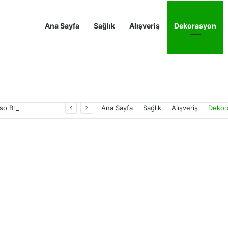
Ana Sayfa
Sağlık
Alışveriş
Dekorasyon
Sertliği Sevenler İçin En İyi Espresso Blend Serisi Markaları
Ana Sayfa
Sağlık
Alışveriş
Dekor