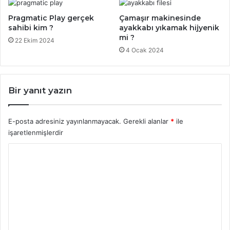
Pragmatic Play gerçek
Çamaşır makinesinde
sahibi kim ?
ayakkabı yıkamak hijyenik
mi ?
22 Ekim 2024
4 Ocak 2024
Bir yanıt yazın
E-posta adresiniz yayınlanmayacak.
Gerekli alanlar
*
ile
işaretlenmişlerdir
Y
o
r
u
m
*