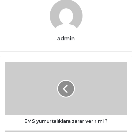
admin
EMS
yumurtalıklara
zarar
verir
mi
?
EMS yumurtalıklara zarar verir mi ?