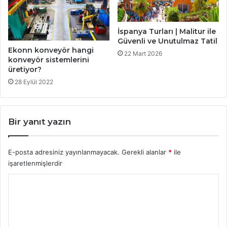
İspanya Turları | Malitur ile
Güvenli ve Unutulmaz Tatil
Ekonn konveyör hangi
22 Mart 2026
konveyör sistemlerini
üretiyor?
28 Eylül 2022
Bir yanıt yazın
E-posta adresiniz yayınlanmayacak.
Gerekli alanlar
*
ile
işaretlenmişlerdir
Y
o
r
u