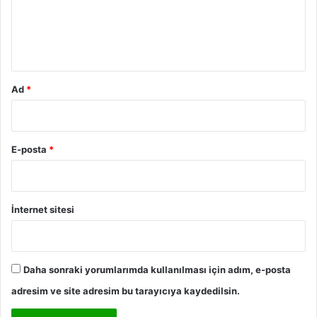
m
*
Ad
*
E-posta
*
İnternet sitesi
Daha sonraki yorumlarımda kullanılması için adım, e-posta
adresim ve site adresim bu tarayıcıya kaydedilsin.