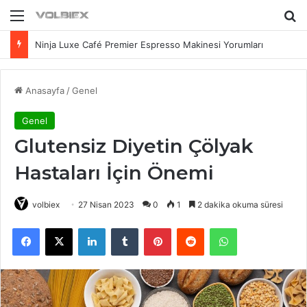
Menü
Ar
Ninja Luxe Café Premier Espresso Makinesi Yorumları
Anasayfa
/
Genel
Genel
Glutensiz Diyetin Çölyak
Hastaları İçin Önemi
volbiex
27 Nisan 2023
0
1
2 dakika okuma süresi
Facebook
X
LinkedIn
Tumblr
Pinterest
Reddit
WhatsApp