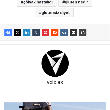
çölyak hastalığı
gluten nedir
glutensiz diyet
volbiex
Müge
Anlı