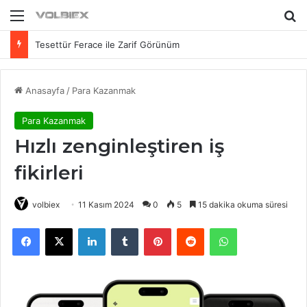
Menü
Ar
Tesettür Ferace ile Zarif Görünüm
Anasayfa
/
Para Kazanmak
Para Kazanmak
Hızlı zenginleştiren iş
fikirleri
volbiex
11 Kasım 2024
0
5
15 dakika okuma süresi
Facebook
X
LinkedIn
Tumblr
Pinterest
Reddit
WhatsApp