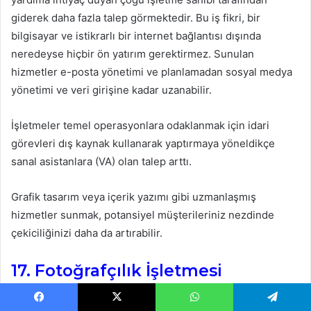
giderek daha fazla talep görmektedir. Bu iş fikri, bir
bilgisayar ve istikrarlı bir internet bağlantısı dışında
neredeyse hiçbir ön yatırım gerektirmez. Sunulan
hizmetler e-posta yönetimi ve planlamadan sosyal medya
yönetimi ve veri girişine kadar uzanabilir.
İşletmeler temel operasyonlara odaklanmak için idari
görevleri dış kaynak kullanarak yaptırmaya yöneldikçe
sanal asistanlara (VA) olan talep arttı.
Grafik tasarım veya içerik yazımı gibi uzmanlaşmış
hizmetler sunmak, potansiyel müşterileriniz nezdinde
çekiciliğinizi daha da artırabilir.
17. Fotoğrafçılık İşletmesi
Bugün bir fotoğrafçılık işi başlatmak sadece iyi bir
Facebook
X
WhatsApp
Telegram