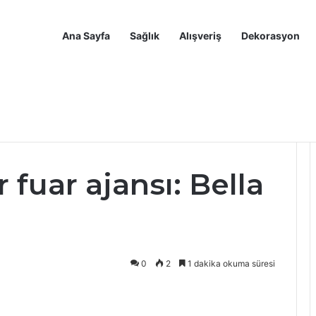
Ana Sayfa
Sağlık
Alışveriş
Dekorasyon
Ninja Luxe Café Premier Espresso Makinesi Yorumları
Ana Sayfa
Sağlık
Alışveriş
Dekor
la Ajans
r fuar ajansı: Bella
0
2
1 dakika okuma süresi