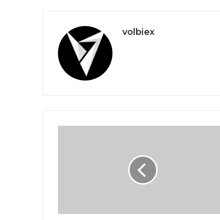
volbiex
Karton
kutu
fiyatları
nasıl
değişiyor