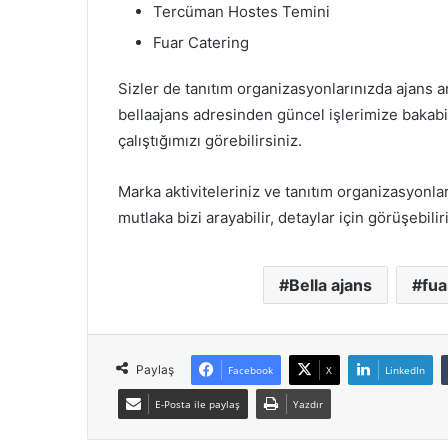
Tercüman Hostes Temini
Fuar Catering
Sizler de tanıtım organizasyonlarınızda ajans a
bellaajans adresinden güncel işlerimize bakabil
çalıştığımızı görebilirsiniz.
Marka aktiviteleriniz ve tanıtım organizasyonla
mutlaka bizi arayabilir, detaylar için görüşebilir
Bella ajans
fua
Paylaş
Facebook
X
LinkedIn
E-Posta ile paylaş
Yazdır