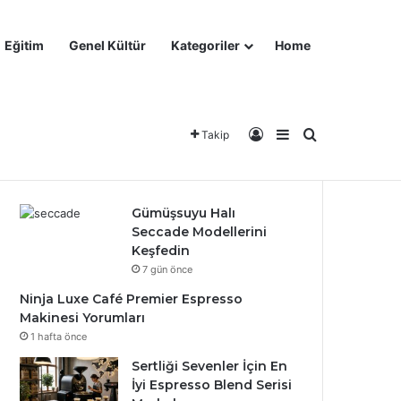
Eğitim
Genel Kültür
Kategoriler
Home
asyon
Eğitim
Genel Kültür
Kategoriler
Home
Kayıt Ol
Kenar Bölmesi
Arama yap ..
Takip
Son Eklenen
Popüler
Yorumlar
Gümüşsuyu Halı
Seccade Modellerini
Keşfedin
7 gün önce
Ninja Luxe Café Premier Espresso
Makinesi Yorumları
1 hafta önce
Sertliği Sevenler İçin En
İyi Espresso Blend Serisi