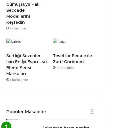
Gümüşsuyu Halı
Seccade
Modellerini
Keşfedin
7 gün önce
Sertliği Sevenler
Tesettür Ferace ile
İçin En İyi Espresso
Zarif Görünüm
Blend Serisi
1 hafta önce
Markaları
1 hafta önce
Popüler Makaleler
Advantan krem genital