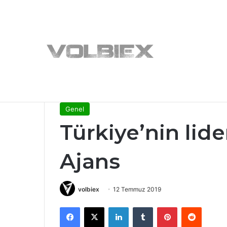
Son Dakika Haberleri
Anasayfa
/
Genel
/
Türkiye’nin lider fuar ajansı: Bel
Genel
Türkiye’nin lide
Ajans
volbiex
12 Temmuz 2019
Facebook
X
LinkedIn
Tumblr
Pinterest
Reddit