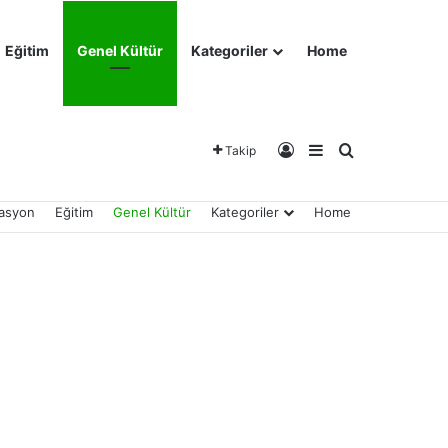
Eğitim
Genel Kültür
Kategoriler
Home
Kayıt Ol
Kenar Bölmesi
Arama yap ..
Takip
asyon
Eğitim
Genel Kültür
Kategoriler
Home