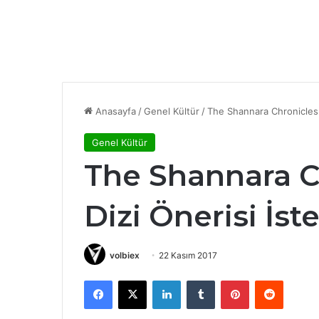
Anasayfa
/
Genel Kültür
/
The Shannara Chronicles:
Genel Kültür
The Shannara C
Dizi Önerisi İst
volbiex
22 Kasım 2017
Facebook
X
LinkedIn
Tumblr
Pinterest
Reddit