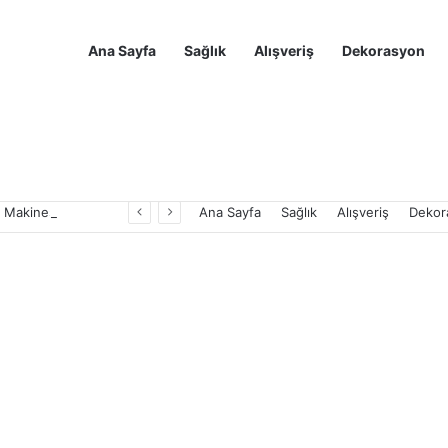
Ana Sayfa
Sağlık
Alışveriş
Dekorasyon
Ninja Luxe Café Premier Espresso Makinesi Yorumları
Ana Sayfa
Sağlık
Alışveriş
Dekor