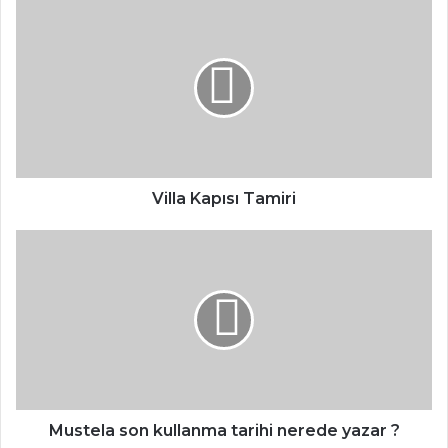
Villa
Kapısı
Tamiri
Villa Kapısı Tamiri
Mustela
son
kullanma
tarihi
nerede
yazar
?
Mustela son kullanma tarihi nerede yazar ?