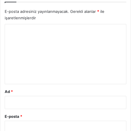
E-posta adresiniz yayınlanmayacak.
Gerekli alanlar
*
ile
işaretlenmişlerdir
Y
o
r
u
m
*
Ad
*
E-posta
*