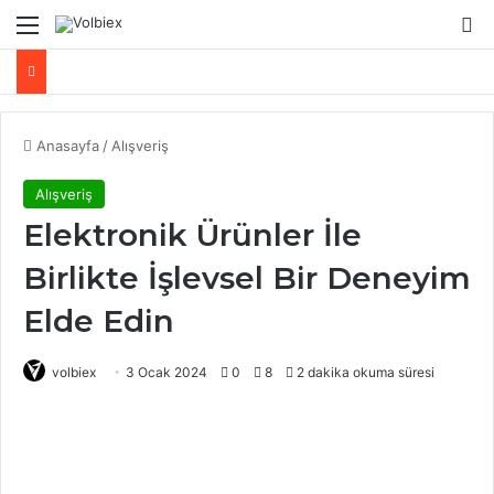
Menü
Ar
Anasayfa
/
Alışveriş
Alışveriş
Elektronik Ürünler İle
Birlikte İşlevsel Bir Deneyim
Elde Edin
volbiex
3 Ocak 2024
0
8
2 dakika okuma süresi