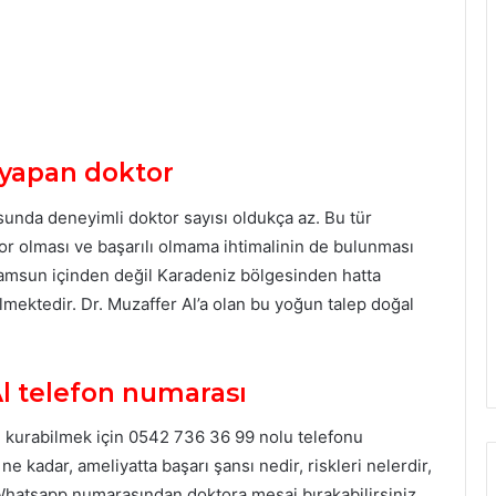
 yapan doktor
nda deneyimli doktor sayısı oldukça az. Bu tür
iyor olması ve başarılı olmama ihtimalinin de bulunması
Samsun içinden değil Karadeniz bölgesinden hatta
mektedir. Dr. Muzaffer Al’a olan bu yoğun talep doğal
l telefon numarası
m kurabilmek için 0542 736 36 99 nolu telefonu
ı ne kadar, ameliyatta başarı şansı nedir, riskleri nelerdir,
 Whatsapp numarasından doktora mesaj bırakabilirsiniz.