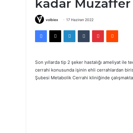
kadar Muzaffer
volbiex
17 Haziran 2022
Facebook
X
LinkedIn
Tumblr
Pinterest
Reddit
Son yıllarda tip 2 şeker hastalığı ameliyat ile 
cerrahi konusunda işinin ehli cerrahlardan bir
Şubesi Metabolik Cerrahi kliniğinde çalışmakta