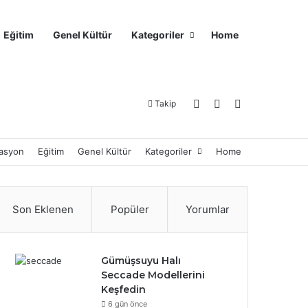
Eğitim
Genel Kültür
Kategoriler
Home
Kayıt Ol
Kenar Bölmesi
Arama yap ..
Takip
asyon
Eğitim
Genel Kültür
Kategoriler
Home
Son Eklenen
Popüler
Yorumlar
Gümüşsuyu Halı
Seccade Modellerini
Keşfedin
6 gün önce