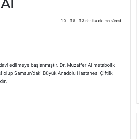
 Al
0
8
3 dakika okuma süresi
tedavi edilmeye başlanmıştır. Dr. Muzaffer Al metabolik
isi olup Samsun’daki Büyük Anadolu Hastanesi Çiftlik
dır.