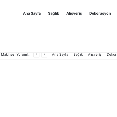
Ana Sayfa
Sağlık
Alışveriş
Dekorasyon
Sertliği Sevenler İçin En İyi Espresso Blend Serisi Markaları
Ana Sayfa
Sağlık
Alışveriş
Dekor