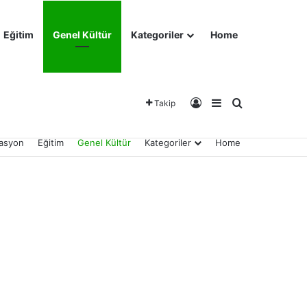
Eğitim
Genel Kültür
Kategoriler
Home
Kayıt Ol
Kenar Bölmesi
Arama yap ..
Takip
asyon
Eğitim
Genel Kültür
Kategoriler
Home