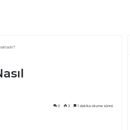
maktadır?
Nasıl
0
3
1 dakika okuma süresi