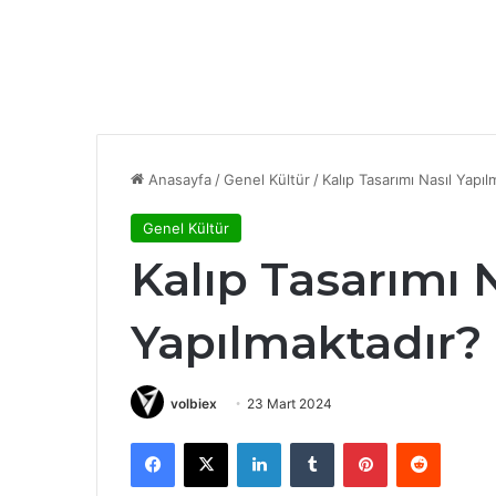
Anasayfa
/
Genel Kültür
/
Kalıp Tasarımı Nasıl Yapıl
Genel Kültür
Kalıp Tasarımı 
Yapılmaktadır?
volbiex
23 Mart 2024
Facebook
X
LinkedIn
Tumblr
Pinterest
Reddit